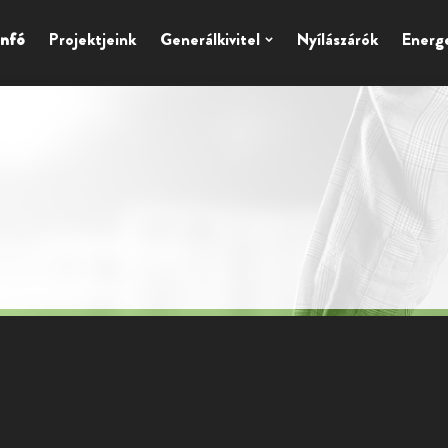
nfó
Projektjeink
Generálkivitel
Nyílászárók
Energ