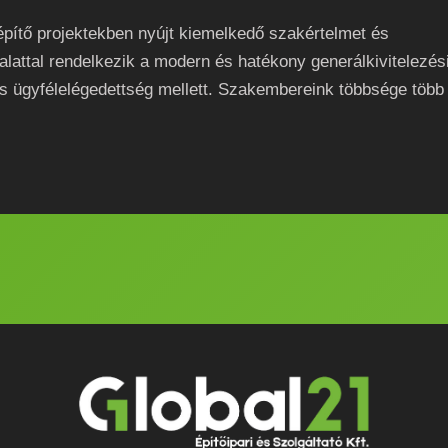
építő projektekben nyújt kiemelkedő szakértelmet és
alattal rendelkezik a modern és hatékony generálkivitelezés
s ügyfélelégedettség mellett. Szakembereink többsége több