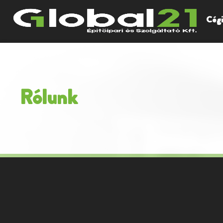
Cégi
Rólunk