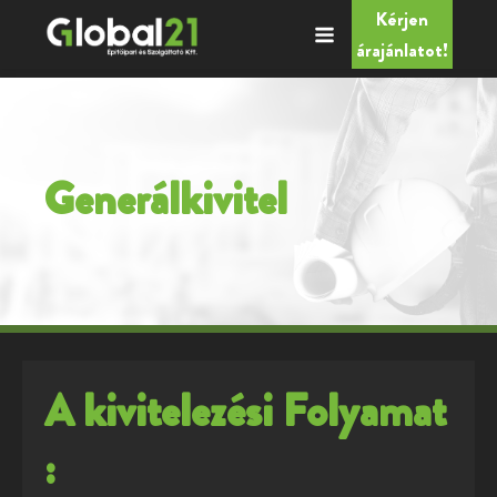
Kérjen
árajánlatot!
Generálkivitel
A kivitelezési Folyamat
: