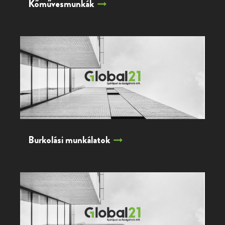
Kőművesmunkák
Burkolási munkálatok