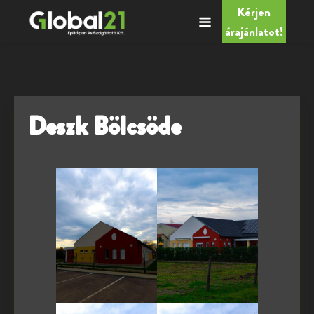
Kérjen
árajánlatot!
Deszk Bölcsöde