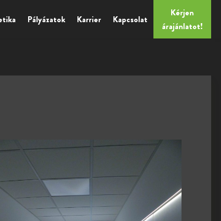
Kérjen
etika
Pályázatok
Karrier
Kapcsolat
árajánlatot!