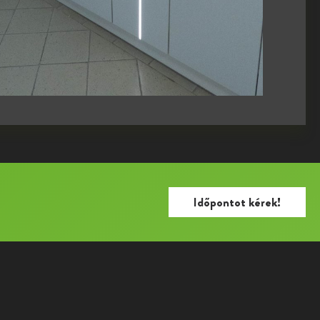
Időpontot kérek!