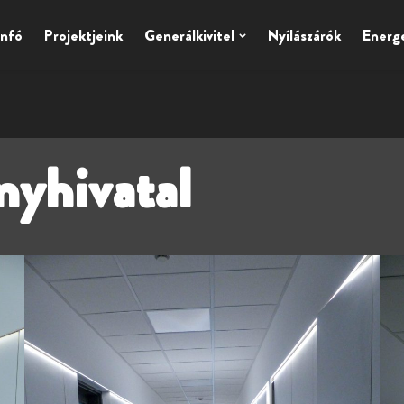
nfó
Projektjeink
Generálkivitel
Nyílászárók
Energ
nyhivatal