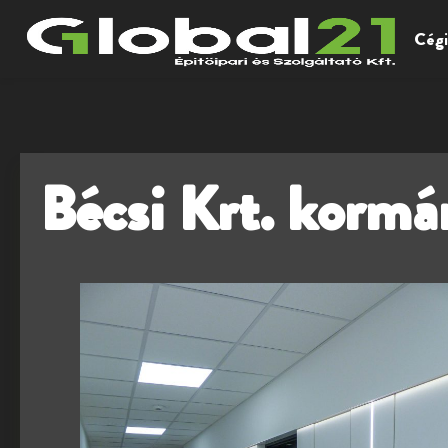
Cégi
Bécsi Krt. kormá