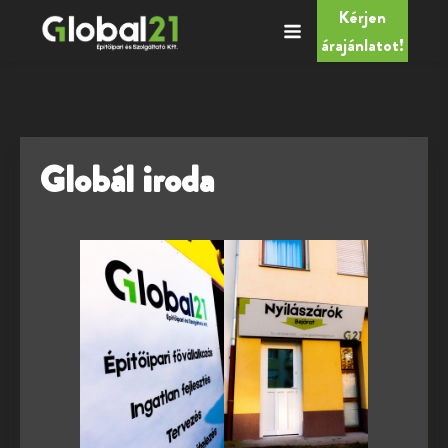
Kérjen
árajánlatot!
Globál iroda